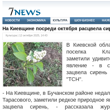
НОВОСТИ
ЭКОНОМИКА
КУЛЬТУРА
ШОУ-БИЗНЕС
НАУК
На Киевщине посреди октября расцвела си
Культура | 12 октября 2025, 14:43
В Киевской обла
поселка Клавд
заметили удивит
явление - в с
зацвела сирень
"ТСН".
- На Киевщине, в Бучанском районе недал
Тарасового, заметили редкое природное я
зацвела сирень, - рассказала жур