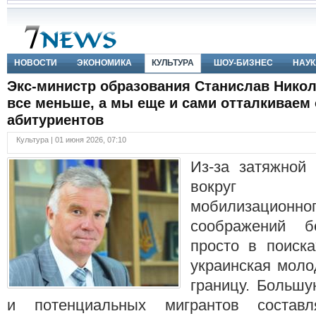
НОВОСТИ
ЭКОНОМИКА
КУЛЬТУРА
ШОУ-БИЗНЕС
НАУК
Экс-министр образования Станислав Нико
все меньше, а мы еще и сами отталкиваем 
абитуриентов
Культура | 01 июня 2026, 07:10
Из-за затяжной 
вокруг 
мобилизационно
соображений б
просто в поиск
украинская моло
границу. Больш
и потенциальных мигрантов составл