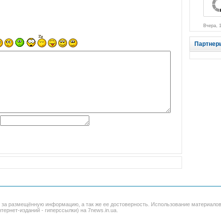
Вчера, 1
Партнер
и за размещённую информацию, а так же ее достоверность. Использование материало
тернет-изданий - гиперссылки) на 7news.in.ua.