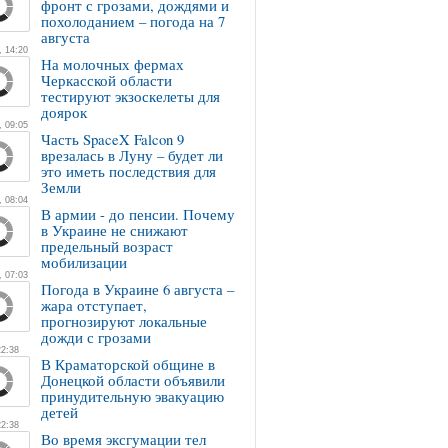
фронт с грозами, дождями и
похолоданием – погода на 7
августа
, 14:20
На молочных фермах
Черкасской области
тестируют экзоскелеты для
доярок
, 09:05
Часть SpaceX Falcon 9
врезалась в Луну – будет ли
это иметь последствия для
Земли
, 08:04
В армии - до пенсии. Почему
в Украине не снижают
предельный возраст
мобилизации
, 07:03
Погода в Украине 6 августа –
жара отступает,
прогнозируют локальные
дожди с грозами
22:38
В Краматорской общине в
Донецкой области объявили
принудительную эвакуацию
детей
22:38
Во время эксгумации тел