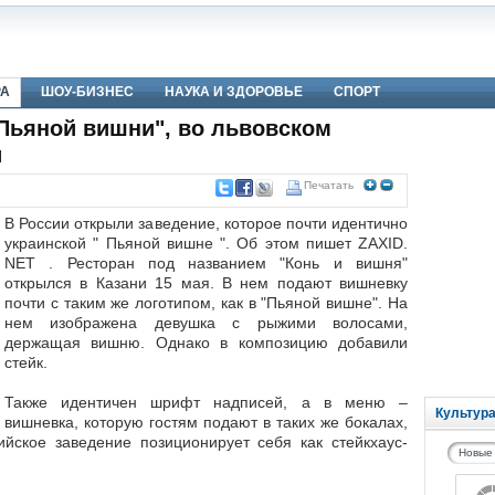
РА
ШОУ-БИЗНЕС
НАУКА И ЗДОРОВЬЕ
СПОРТ
Пьяной вишни", во львовском
и
Печатать
В России открыли заведение, которое почти идентично
украинской " Пьяной вишне ". Об этом пишет ZAXID.
NET . Ресторан под названием "Конь и вишня"
открылся в Казани 15 мая. В нем подают вишневку
почти с таким же логотипом, как в "Пьяной вишне". На
нем изображена девушка с рыжими волосами,
держащая вишню. Однако в композицию добавили
стейк.
Также идентичен шрифт надписей, а в меню –
Культур
вишневка, которую гостям подают в таких же бокалах,
ийское заведение позиционирует себя как стейкхаус-
Новые