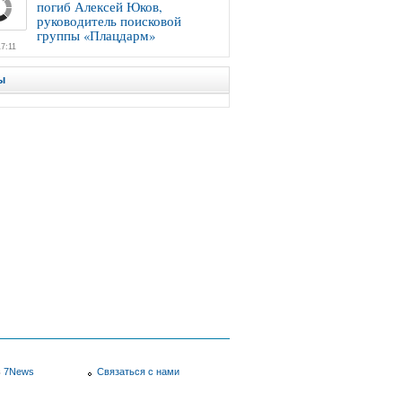
погиб Алексей Юков,
руководитель поисковой
группы «Плацдарм»
7:11
ы
в
7News
Связаться с нами