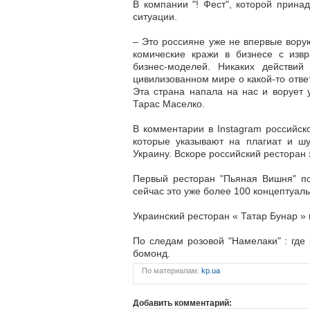
В компании "! Фест", которой прина
ситуации.
– Это россияне уже не впервые ворую
комические кражи в бизнесе с изв
бизнес-моделей. Никаких действи
цивилизованном мире о какой-то ответ
Эта страна напала на нас и ворует у
Тарас Маселко.
В комментарии в Instagram российск
которые указывают на плагиат и шу
Украину. Вскоре российский ресторан 
Первый ресторан "Пьяная Вишня" по
сейчас это уже более 100 концептуал
Украинский ресторан « Татар Бунар » 
По следам розовой "Намелаки" : где
бомонд.
По материалам:
kp.ua
Добавить комментарий: