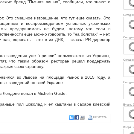
длежит бренд "Пьяная вишня", сообщили, что знают о
Сегодня
т. Это смешное извращение, что тут еще сказать. Это
ращением и воспроизведением успешных украинских
й мы предпринимать не будем, потому что если в
ственности еще можно говорить, то "на болотах" – нет.
Сегодня
 нас, воровать – это в их ДНК, – сказал PR-директор
ого заведения уже "пришли" пользователи из Украины,
Сегодня
тят, что таким образом ресторан решил поддержать
закрыл свою страницу.
явился во Львове на площади Рынок в 2015 году, а
ьных заведений по всей Украине.
Сегодня
в Лондоне попал в Michelin Guide.
 раньше пил шоколад и ел каштаны в сахаре киевский
Вчера, 
Печатать
Вчера, 