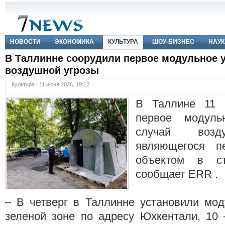
НОВОСТИ
ЭКОНОМИКА
КУЛЬТУРА
ШОУ-БИЗНЕС
НАУК
В Таллинне соорудили первое модульное у
воздушной угрозы
Культура | 11 июня 2026, 19:12
В Таллине 11 
первое модуль
случай возд
являющегося п
объектом в с
сообщает ERR .
– В четверг в Таллинне установили мод
зеленой зоне по адресу Юхкентали, 10 