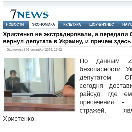
НОВОСТИ
ЭКОНОМИКА
КУЛЬТУРА
ШОУ-БИЗНЕС
НАУК
Христенко не экстрадировали, а передали С
вернул депутата в Украину, и причем здес
Экономика | 06 сентября 2025, 17:02
По данным Z
безопасности У
депутатом О
сегодня достав
райсуд, где е
пресечения - 
стражей, яв
Христенко.