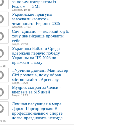
за новим контрактом із
Реалом — ЗМІ
Сегодня, 10:56
Украинские прыгуны
завоевали «золото»
чемпионата Европы-2026
Сегодня, 07:03
Сич: Динамо — великий клуб,
хочу якнайкраще проявити
себе
Вчера, 23:53
Украинцы Байло и Среда
одержали первую победу
Украины на ЧЕ-2026 по
прыжкам в воду
21:18
17-річний діамант Манчестер
Сіті розповів, чому обрав
містян замість Арсеналу
Вчера, 19:26
Мудрик сыграл за Челси -
впервые за 615 дней
Вчера, 19:23
Лучшая пасующая в мире
Дарья Шаргородская: В
профессиональном спорте
долго праздновать некогда
13:16