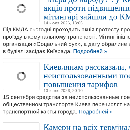
акція проти підвищення 
мітингарі зайшли до 
14 июля 2026, 13:06
Під КМДА сьогодні проходить акція протесту п
проїзду в комунальному транспорті. Мітинг ініц
організація «Соціальний рух», а дату обралине 
в будівлі засідає Київрада.
Подробней »
Киевлянам рассказали, 
неиспользованными по
повышения тарифов
13 июля 2026, 20:10
15 сентября средства за неиспользованные пое
общественном транспорте Киева перечислят на
транспортной карты города.
Подробней »
Камери на всіх терміна