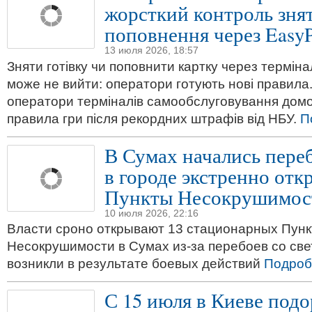
жорсткий контроль знят
поповнення через EasyP
13 июля 2026, 18:57
Зняти готівку чи поповнити картку через термін
може не вийти: оператори готують нові правила
оператори терміналів самообслуговування домо
правила гри після рекордних штрафів від НБУ.
П
В Сумах начались переб
в городе экстренно от
Пункты Несокрушимос
10 июля 2026, 22:16
Власти сроно открывают 13 стационарных Пунк
Несокрушимости в Сумах из-за перебоев со све
возникли в результате боевых действий
Подроб
С 15 июля в Киеве подо