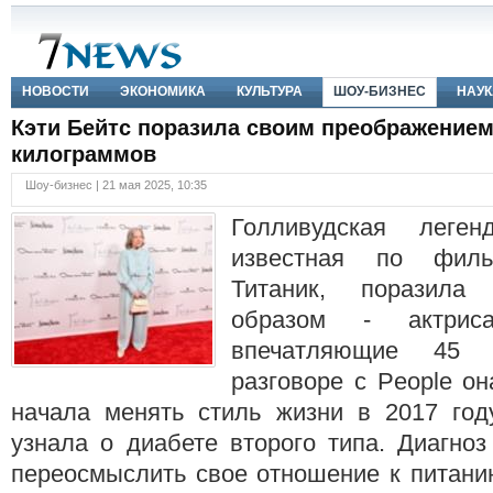
НОВОСТИ
ЭКОНОМИКА
КУЛЬТУРА
ШОУ-БИЗНЕС
НАУК
Кэти Бейтс поразила своим преображением
килограммов
Шоу-бизнес | 21 мая 2025, 10:35
Голливудская леге
известная по фил
Титаник, поразила
образом - актрис
впечатляющие 45 
разговоре с People он
начала менять стиль жизни в 2017 году
узнала о диабете второго типа. Диагноз
переосмыслить свое отношение к питани