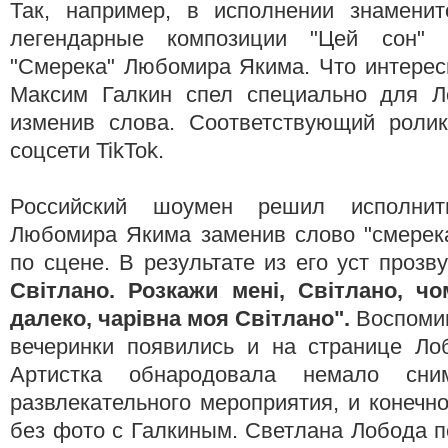
Так, например, в исполнении знаменит
легендарные композиции "Цей сон"
"Смерека" Любомира Якима. Что интерес
Максим Галкин спел специально для Л
изменив слова. Соответствующий роли
соцсети TikTok.
Российский шоумен решил исполнит
Любомира Якима заменив слово "смерека
по сцене. В результате из его уст прозв
Світлано. Розкажи мені, Світлано, ч
далеко, чарівна моя Світлано".
Воспоми
вечеринки появились и на странице Лоб
Артистка обнародовала немало сни
развлекательного мероприятия, и конечн
без фото с Галкиным. Светлана Лобода по