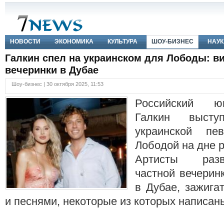
НОВОСТИ
ЭКОНОМИКА
КУЛЬТУРА
ШОУ-БИЗНЕС
НАУК
Галкин спел на украинском для Лободы: ви
вечеринки в Дубае
Шоу-бизнес | 30 октября 2025, 11:53
Российский ю
Галкин выст
украинской пе
Лободой на дне р
Артисты разв
частной вечеринк
в Дубае, зажига
и песнями, некоторые из которых написан