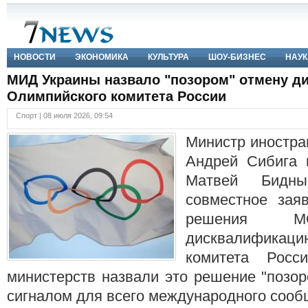
НОВОСТИ
ЭКОНОМИКА
КУЛЬТУРА
ШОУ-БИЗНЕС
НАУК
МИД Украины назвало "позором" отмену д
Олимпийского комитета России
Спорт | 08 июля 2026, 09:54
Министр иностра
Андрей Сибига 
Матвей Бидны
совместное зая
решения М
дисквалификац
комитета Росси
министерств назвали это решение "позо
сигналом для всего международного сооб