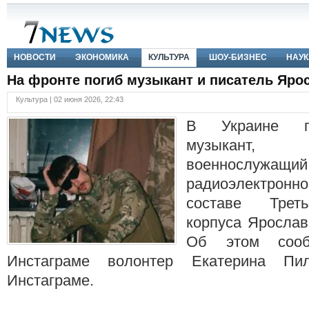
НОВОСТИ
ЭКОНОМИКА
КУЛЬТУРА
ШОУ-БИЗНЕС
НАУК
На фронте погиб музыкант и писатель Яро
Культура | 02 июня 2026, 22:43
В Украине по
музыкант,
военнослужащий
радиоэлектро
составе Треть
корпуса Ярослав
Об этом соо
Инстаграме волонтер Екатерина Пи
Инстаграме.