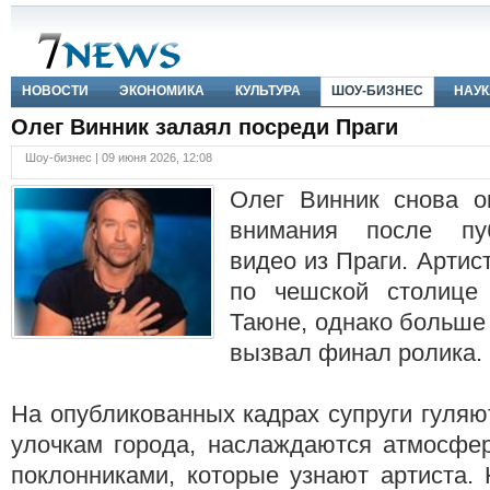
НОВОСТИ
ЭКОНОМИКА
КУЛЬТУРА
ШОУ-БИЗНЕС
НАУК
Олег Винник залаял посреди Праги
Шоу-бизнес | 09 июня 2026, 12:08
Олег Винник снова о
внимания после пу
видео из Праги. Артис
по чешской столице
Таюне, однако больше
вызвал финал ролика.
На опубликованных кадрах супруги гуляю
улочкам города, наслаждаются атмосфе
поклонниками, которые узнают артиста.