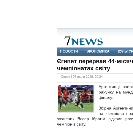
НОВОСТИ
ЭКОНОМИКА
КУЛЬТУ
Єгипет перервав 44-міся
чемпіонатах світу
Спорт | 07 июля 2026, 20:24
Аргентинці впе
рахунку на мунді
фіналу.
Збірна Аргентини
на чемпіонаті с
захисник Яссер Ібрагім відкрив ра
чемпіонів світу.