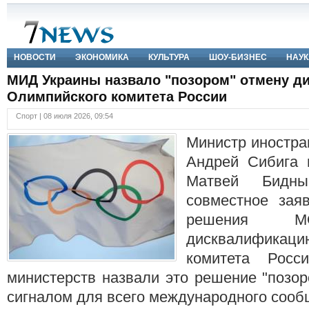
НОВОСТИ
ЭКОНОМИКА
КУЛЬТУРА
ШОУ-БИЗНЕС
НАУК
МИД Украины назвало "позором" отмену д
Олимпийского комитета России
Спорт | 08 июля 2026, 09:54
Министр иностра
Андрей Сибига 
Матвей Бидны
совместное зая
решения М
дисквалификац
комитета Росси
министерств назвали это решение "позо
сигналом для всего международного сооб