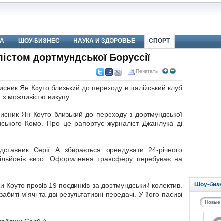
РА
ШОУ-БИЗНЕС
НАУКА И ЗДОРОВЬЕ
СПОРТ
істом дортмундської Боруссії
Печатать
исник Ян Коуто близький до переходу в італійський клуб
 з можливістю викупу.
исник Ян Коуто близький до переходу з дортмундської
ійського Комо. Про це рапортує журналіст Джанлука ді
дставник Серії А збирається орендувати 24-річного
мільйонів євро. Оформлення трансферу перебуває на
Шоу-биз
и Коуто провів 19 поєдинків за дортмундський колектив.
абиті м'ячі та дві результативні передачі. У його пасиві
Новые