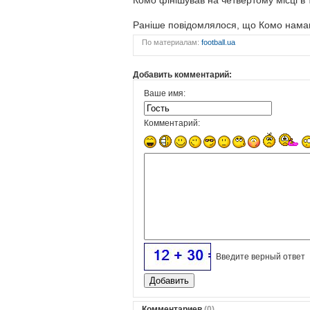
Комо фінішував на четвертому місці в 
Раніше повідомлялося, що Комо намаг
По материалам:
football.ua
Добавить комментарий:
Ваше имя:
Комментарий:
Введите верный ответ
Комментариев
(0)