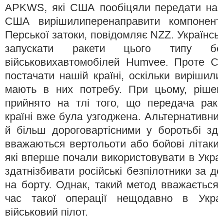
APKWS, які США пообіцяли передати наш
США вирішилиперенаправити компонен
Перської затоки, повідомляє NZZ. Українс
запускати ракети цього типу бе
військовихавтомобілей Humvee. Проте 
постачати нашій країні, оскільки виріши
мають в них потребу. При цьому, ріш
прийнято на тлі того, що передача р
країні вже була узгоджена. Альтернативн
й більш дороговартісними у боротьбі зд
вважаються вертольоти або бойові літаки
які вперше почали використовувати в Укра
здатнізбивати російські безпілотники за
на борту. Однак, такий метод вважається
час такої операції нещодавно в Укра
військовий пілот.