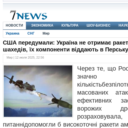
НОВОСТИ
ЭКОНОМИКА
КУЛЬТУРА
ШОУ-БИЗНЕС
НАУК
Украина
СНГ
Мир
США передумали: Україна не отримає ракет
шахедів, їх компоненти віддають в Перську
Мир | 12 июля 2025, 22:56
Через те, що Рос
значно 
кількістьбезпі
масованих ата
ефективних за
ворожих дро
розраховувал
питаннідопомогли б високоточні ракети а