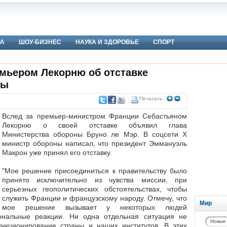
РА
ШОУ-БИЗНЕС
НАУКА И ЗДОРОВЬЕ
СПОРТ
емьером Лекорню об отставке
ны
Печатать
Вслед за премьер-министром Франции Себастьяном
Лекорню о своей отставке объявил глава
Министерства обороны Бруно ле Мэр. В соцсети Х
министр обороны написал, что президент Эммануэль
Макрон уже принял его отставку.
"Мое решение присоединиться к правительству было
принято исключительно из чувства миссии, при
серьезных геополитических обстоятельствах, чтобы
служить Франции и французскому народу. Отмечу, что
Мир
мое решение вызывает у некоторых людей
ональные реакции. Ни одна отдельная ситуация не
Новые
нкционирование страны и наших институтов. В этих