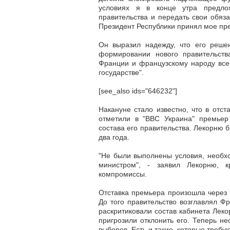
условиях я в конце утра предло
правительства и передать свои обяз
Президент Республики принял мое пре
Он выразил надежду, что его решен
формировании нового правительств
Франции и французскому народу все
государстве".
[see_also ids="646232"]
Накануне стало известно, что в отс
отметили в "BBC Украина" премье
состава его правительства. Лекорню 
два года.
"Не были выполнены условия, необх
министром", - заявил Лекорню, к
компромиссы.
Отставка премьера произошла через 
До того правительство возглавлял Ф
раскритиковали состав кабинета Леко
пригрозили отклонить его. Теперь н
выборов. Есть и такие, которые требу