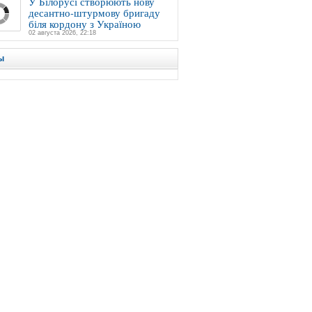
У Білорусі створюють нову
десантно-штурмову бригаду
біля кордону з Україною
02 августа 2026, 22:18
ы