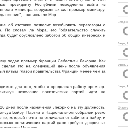
жил президенту Республики немедленно выйти из
анности министра вооруженных сил премьер-министру.
дложение", - написал ле Мэр.
Сегодня
ие об отставке позволит возобновить переговоры о
а. По словам ле Мэра, его "обязательство служить
гда будет обусловлено заботой об общих интересах и
Вчера, 
тавку подал премьер Франции Себастьян Лекорню. Как
Вчера, 
р сделал это на следующий день после объявления
был пятым главой правительства Франции менее чем за
одимые для того, чтобы я продолжал работу премьер-
Вчера, 
ритикуя нежелание политических партий идти на
26 дней после назначения Лекорню на эту должность.
05 авгус
рансуа Байру. Партии в Национальном собрании резко
рню, который почти не отличался от кабинета Байру, и
есколько политических партий даже требуют досрочных
ют отставки Макрона.