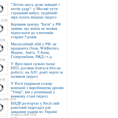
"Летіло щось дуже швидке і
потім удар": у Москві чути
страшний вибух, подібний
звук чують вперше (відео)
, 12:38
Керівник центру "Батя" у РФ
заявив, що жінок не можна
підпускати до хлопчиків
старше 5 років
23:59
Масштабний збій у РФ: не
працюють Ozon, Wildberries,
Яндекс, Авіто, Т-Банк,
Газпромбанк, РЖД і т.д.
23:59
У Ярославлі сильно палає
НПЗ, росіяни бояться йти на
роботу, на АЗС довгі черги за
паливом (відео)
14:55
У Росії підірвали голову
компанії з виробництва дронів
"Упир", він у реанімації у
важкому стані (відео)
та 2026, 18:53
КНДР розгортає у Росії свій
ракетний підрозділ для
завдання ударів по Україні
05 августа 2026, 12:18