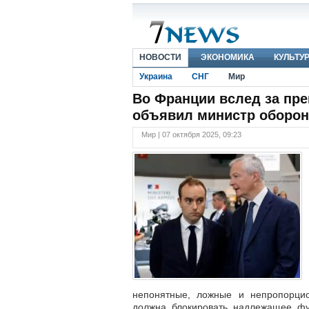
НОВОСТИ
ЭКОНОМИКА
КУЛЬТУ
Украина
СНГ
Мир
Во Франции вслед за пр
объявил министр оборо
Мир | 07 октября 2025, 09:23
непонятные, ложные и непропорци
должна блокировать надлежащее фу