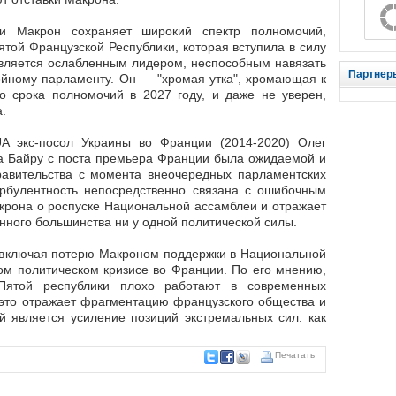
ки Макрон сохраняет широкий спектр полномочий,
той Французской Республики, которая вступила в силу
 является ослабленным лидером, неспособным навязать
Партнер
ойному парламенту. Он — "хромая утка", хромающая к
о срока полномочий в 2027 году, и даже не уверен,
.
A экс-посол Украины во Франции (2014-2020) Олег
уа Байру с поста премьера Франции была ожидаемой и
правительства с момента внеочередных парламентских
урбулентность непосредственно связана с ошибочным
рона о роспуске Национальной ассамблеи и отражает
янного большинства ни у одной политической силы.
, включая потерю Макроном поддержки в Национальной
ком политическом кризисе во Франции. По его мнению,
Пятой республики плохо работают в современных
 это отражает фрагментацию французского общества и
й является усиление позиций экстремальных сил: как
Печатать