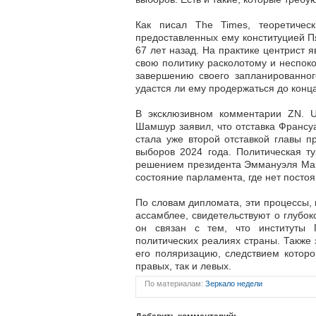
Как писал The Times, теоретичес
предоставленных ему конституцией Пя
67 лет назад. На практике центрист
свою политику расколотому и неспок
завершению своего запланированног
удастся ли ему продержаться до конца
В эксклюзивном комментарии ZN. U
Шамшур заявил, что отставка Франс
стала уже второй отставкой главы 
выборов 2024 года. Политическая т
решением президента Эммануэля Мак
состояние парламента, где нет посто
По словам дипломата, эти процессы
ассамблее, свидетельствуют о глубо
он связан с тем, что институты 
политических реалиях страны. Также
его поляризацию, следствием которо
правых, так и левых.
По материалам:
Зеркало недели