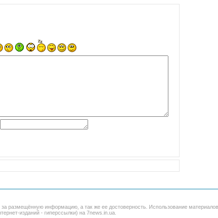
и за размещённую информацию, а так же ее достоверность. Использование материало
тернет-изданий - гиперссылки) на 7news.in.ua.