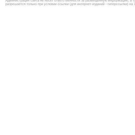
Администрация сайта не несёт ответственности за размещённую информацию, а т
разрешается только при условии ссылки (для интернет-изданий - гиперссылки) на 7