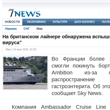
НОВОСТИ
ЭКОНОМИКА
КУЛЬТУРА
ШОУ-БИЗНЕС
НАУК
Украина
СНГ
Мир
На британском лайнере обнаружена вспыш
вируса"
Мир | 14 мая 2026, 01:05
Во Франции более 
смогли покинуть борт
Ambition из-за 
распространени
гастроэнтерита. Об это
сообщает Sky News.
Компания Ambassador Cruise Line 