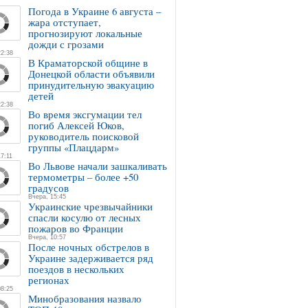
Погода в Украине 6 августа –
жара отступает,
прогнозируют локальные
дожди с грозами
22:38
В Краматорской общине в
Донецкой области объявили
принудительную эвакуацию
детей
22:38
Во время эксгумации тел
погиб Алексей Юков,
руководитель поисковой
группы «Плацдарм»
7:11
Во Львове начали зашкаливать
термометры – более +50
градусов
Вчера, 15:45
Украинские чрезвычайники
спасли косулю от лесных
пожаров во Франции
Вчера, 10:57
После ночных обстрелов в
Украине задерживается ряд
поездов в нескольких
регионах
08:25
Минобразования назвало