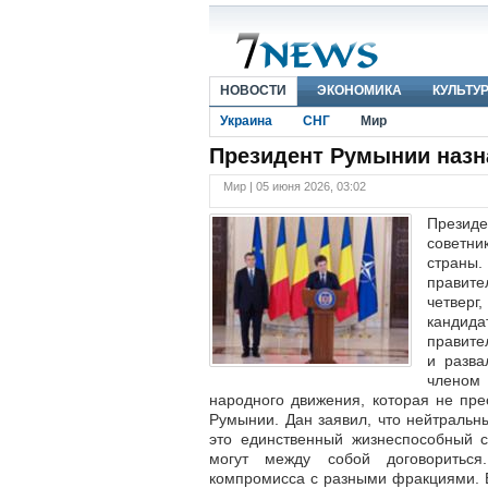
НОВОСТИ
ЭКОНОМИКА
КУЛЬТУ
Украина
СНГ
Мир
Президент Румынии назн
Мир | 05 июня 2026, 03:02
Президе
советни
страны.
правите
четвер
кандид
правите
и разва
членом
народного движения, которая не пр
Румынии. Дан заявил, что нейтраль
это единственный жизнеспособный с
могут между собой договориться
компромисса с разными фракциями. 