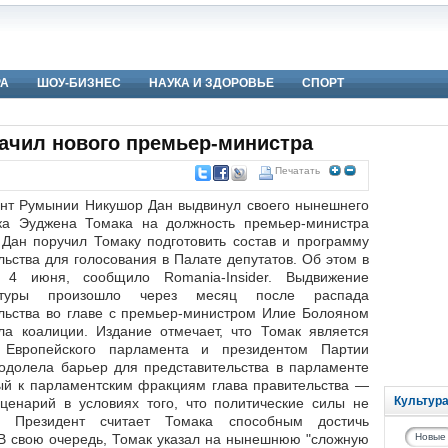
РА
ШОУ-БИЗНЕС
НАУКА И ЗДОРОВЬЕ
СПОРТ
ачил нового премьер-министра
Печатать
нт Румынии Никушор Дан выдвинул своего нынешнего
ка Эуджена Томака на должность премьер-министра
 Дан поручил Томаку подготовить состав и программу
льства для голосования в Палате депутатов. Об этом в
г, 4 июня, сообщило Romania-Insider. Выдвижение
атуры произошло через месяц после распада
льства во главе с премьер-министром Илие Болояном
ла коалиции. Издание отмечает, что Томак является
 Европейского парламента и президентом Партии
еодолела барьер для представительства в парламенте
ный к парламентским фракциям глава правительства —
Культур
ценарий в условиях того, что политические силы не
. Президент считает Томака способным достичь
В свою очередь, Томак указал на нынешнюю "сложную
Новые