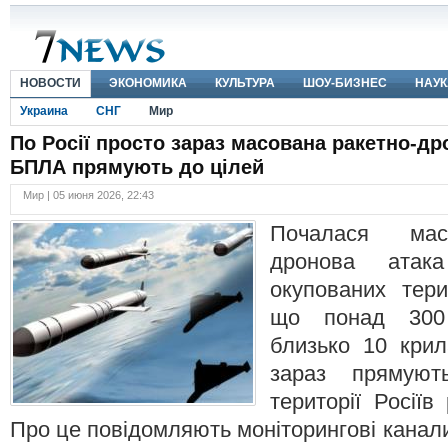
НОВОСТИ
ЭКОНОМИКА
КУЛЬТУРА
ШОУ-БИЗНЕС
НАУК
Украина
СНГ
Мир
По Росії просто зараз масована ракетно-дро
БПЛА прямують до цілей
Мир | 05 июня 2026, 22:43
Почалася мас
дронова атак
окупованих тери
що понад 300 
близько 10 крил
зараз прямую
території Росіїв
Про це повідомляють моніторингові канали