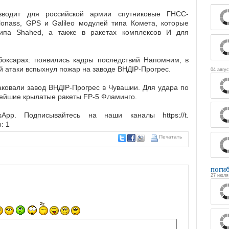
изводит для российской армии спутниковые ГНСС-
onass, GPS и Galileo модулей типа Комета, которые
типа Shahed, а также в ракетах комплексов И для
оксарах: появились кадры последствий Напомним, в
й атаки вспыхнул пожар на заводе ВНДІР-Прогрес.
04 авгус
аковали завод ВНДІР-Прогрес в Чувашии. Для удара по
ейшие крылатые ракеты FP-5 Фламинго.
pp. Подписывайтесь на наши каналы https://t.
: 1
Печатать
поги
27 июля