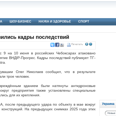
РА
ШОУ-БИЗНЕС
НАУКА И ЗДОРОВЬЕ
СПОРТ
вились кадры последствий
Печатать
с 9 на 10 июня в российских Чебоксарах атаковано
ятие ВНДІР-Прогрес. Кадры последствий публикует ТГ-
tra.
Чувашии Олег Николаев сообщил, что в результате
али трое человек.
вреждённым зданием были натянуты антидроновые
Вокруг предприятия также установлены специальные
лись для их крепления.
Украина
A, после предыдущего удара по объекту в мае вокруг
х конструкций. На предыдущих снимках 2025 года этих
Новые