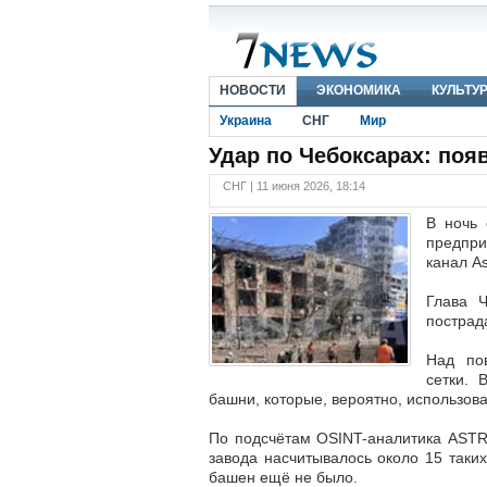
НОВОСТИ
ЭКОНОМИКА
КУЛЬТУ
Украина
СНГ
Мир
Удар по Чебоксарах: поя
СНГ | 11 июня 2026, 18:14
В ночь 
предпри
канал Аs
Глава 
пострад
Над по
сетки. 
башни, которые, вероятно, использова
По подсчётам OSINT-аналитика ASTR
завода насчитывалось около 15 таки
башен ещё не было.