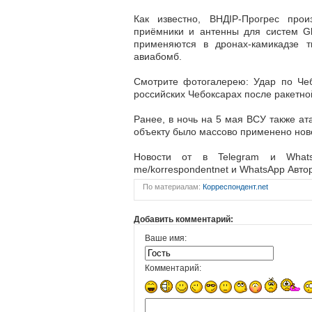
Как известно, ВНДІР-Прогрес про
приёмники и антенны для систем Gl
применяются в дронах-камикадзе 
авиабомб.
Cмотрите фотогалерею: Удар по Чеб
российских Чебоксарах после ракетно
Ранее, в ночь на 5 мая ВСУ также ат
объекту было массово применено нов
Новости от в Telegram и WhatsA
me/korrespondentnet и WhatsApp Автор
По материалам:
Корреспондент.net
Добавить комментарий:
Ваше имя:
Комментарий: