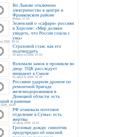
Во Львове отключено
электричество в центре и
Франковском районе
Вчера, 17:10
Зеленский о «сафари» россиян
в Херсоне: «Мир должен
увидеть, что Россия сошла с
ума»
та 2026, 19:14
Страховой стаж: как его
подтвердить
04 августа 2026, 07:23
Взломали замок и проникли во
двор: ТЦК расследует
инцидент в Смиле
01 августа 2026, 01:29
Россияне ударили дроном по
ремонтной бригаде
железнодорожников в
Донецкой области: есть
бший и раненые
 2026, 19:43
РФ атаковала почтовое
отделение в Сумах: есть
жертвы
24 июля 2026, 23:52
Грозовые дожди: синоптик
предупредил об опасной