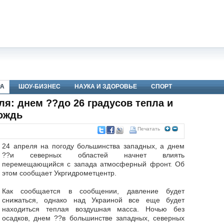
РА
ШОУ-БИЗНЕС
НАУКА И ЗДОРОВЬЕ
СПОРТ
ля: днем ??до 26 градусов тепла и
ождь
Печатать
24 апреля на погоду большинства западных, а днем
??и северных областей начнет влиять
перемещающийся с запада атмосферный фронт. Об
этом сообщает Укргидрометцентр.
Как сообщается в сообщении, давление будет
снижаться, однако над Украиной все еще будет
находиться теплая воздушная масса. Ночью без
осадков, днем ??в большинстве западных, северных