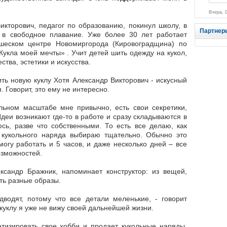
Вчера, 
кторович, педагог по образованию, покинул школу, в
Партнер
 в свободное плавание. Уже более 30 лет работает
ошеском центре Новомиргорода (Кировоградщина) по
Кукла моей мечты» . Учит детей шить одежду на кукол,
ства, эстетики и искусства.
ить новую куклу Хотя Александр Викторович - искусный
. Говорит, это ему не интересно.
ольном масштабе мне привычно, есть свои секретики,
деи возникают где-то в работе и сразу складываются в
сь, разве что собственными. То есть все делаю, как
ля кукольного наряда выбираю тщательно. Обычно это
гу работать и 5 часов, и даже несколько дней – все
озможностей.
ксандр Бражник, напоминает конструктор: из вещей,
ть разные образы.
одводят, потому что все детали меленькие, - говорит
куклу я уже не вижу своей дальнейшей жизни.
тизировать свое хобби и продает кукольные наряды.