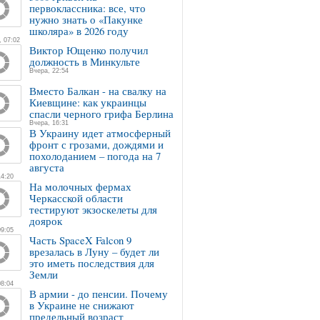
первоклассника: все, что
нужно знать о «Пакунке
школяра» в 2026 году
, 07:02
Виктор Ющенко получил
должность в Минкульте
Вчера, 22:54
Вместо Балкан - на свалку на
Киевщине: как украинцы
спасли черного грифа Берлина
Вчера, 16:31
В Украину идет атмосферный
фронт с грозами, дождями и
похолоданием – погода на 7
августа
14:20
На молочных фермах
Черкасской области
тестируют экзоскелеты для
доярок
09:05
Часть SpaceX Falcon 9
врезалась в Луну – будет ли
это иметь последствия для
Земли
08:04
В армии - до пенсии. Почему
в Украине не снижают
предельный возраст