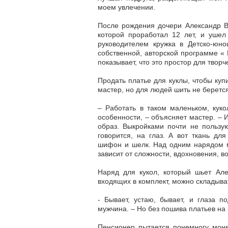
моем увлечении.
После рождения дочери Александр Ви
которой проработал 12 лет, и ушел
руководителем кружка в Детско-юн
собственной, авторской программе « 
показывает, что это простор для творче
Продать платье для куклы, чтобы куп
мастер, но для людей шить не берется
– Работать в таком маленьком, кук
особенности, – объясняет мастер. – И
образ. Выкройками почти не пользую
говорится, на глаз. А вот ткань д
шифон и шелк. Над одним нарядом мо
зависит от сложности, вдохновения, в
Наряд для кукол, который шьет Але
входящих в комплект, можно складыва
- Бывает, устаю, бывает, и глаза п
мужчина. – Но без пошива платьев на 
Пенсионер пытается понемногу моне