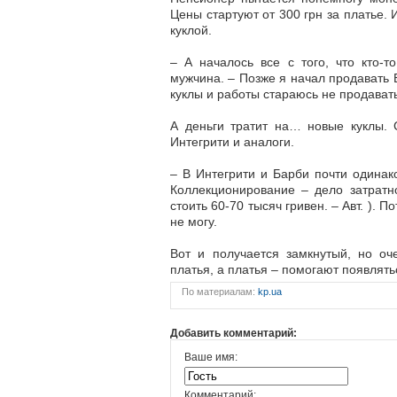
Цены стартуют от 300 грн за платье.
куклой.
– А началось все с того, что кто-т
мужчина. – Позже я начал продавать
куклы и работы стараюсь не продавать
А деньги тратит на… новые куклы. 
Интегрити и аналоги.
– В Интегрити и Барби почти одинако
Коллекционирование – дело затратн
стоить 60-70 тысяч гривен. – Авт. ). 
не могу.
Вот и получается замкнутый, но оч
платья, а платья – помогают появлять
По материалам:
kp.ua
Добавить комментарий:
Ваше имя:
Комментарий: