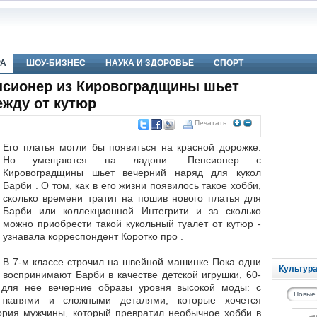
РА
ШОУ-БИЗНЕС
НАУКА И ЗДОРОВЬЕ
СПОРТ
нсионер из Кировоградщины шьет
жду от кутюр
Печатать
Его платья могли бы появиться на красной дорожке.
Но умещаются на ладони. Пенсионер с
Кировоградщины шьет вечерний наряд для кукол
Барби . О том, как в его жизни появилось такое хобби,
сколько времени тратит на пошив нового платья для
Барби или коллекционной Интегрити и за сколько
можно приобрести такой кукольный туалет от кутюр -
узнавала корреспондент Коротко про .
В 7-м классе строчил на швейной машинке Пока одни
Культур
воспринимают Барби в качестве детской игрушки, 60-
 для нее вечерние образы уровня высокой моды: с
Новые
 тканями и сложными деталями, которые хочется
тория мужчины, который превратил необычное хобби в