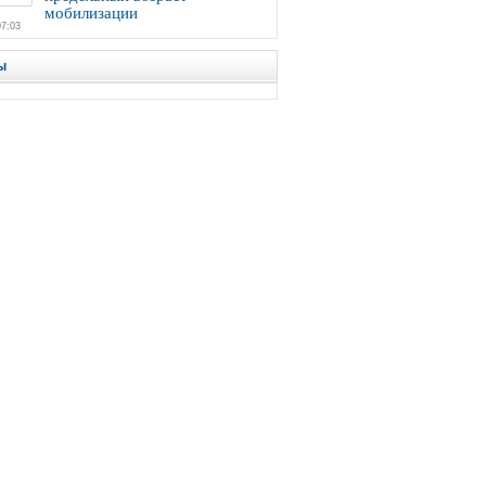
мобилизации
07:03
ы