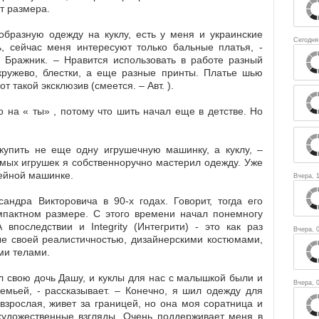
ет размера.
образную одежду на куклу, есть у меня и украинские
Сегодня
ь, сейчас меня интересуют только бальные платья, -
р Бражник. – Нравится использовать в работе разный
 кружево, блестки, а еще разные принты. Платье шью
 такой эксклюзив (смеется. – Авт. ).
на « ты» , потому что шить начал еще в детстве. Но
купить не еще одну игрушечную машинку, а куклу, –
имых игрушек я собственноручно мастерил одежду. Уже
вейной машинке.
Вчера, 
андра Викторовича в 90-х годах. Говорит, тогда его
мпактном размере. С этого времени начал понемногу
впоследствии и Integrity (Интегрити) - это как раз
Вчера, 
ые своей реалистичностью, дизайнерскими костюмами,
ми телами.
ал свою дочь Дашу, и куклы для нас с малышкой были и
Вчера, 
емьей, - рассказывает. – Конечно, я шил одежду для
взрослая, живет за границей, но она моя соратница и
удожественные взгляды. Очень поддерживает меня в