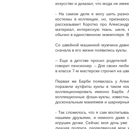
искусство и доказал, что мода не име
- На самом деле я могу шить разно
костюмы в коллекции, но, признаюс
рассказывает Коротко про Александ
материал, интересную ткань: шелк,
обычно в единственном экземпляре. Вот
Со швейной машинкой мужчина давно 
сначала в его жизни появились куклы.
– Еще в детстве просил родителей 
говорит пенсионер. – Для своих люб
в классе 7-м мастерски строчил на ш
Первая же Барби появилась у Алекс
поразили аутфиты куклы в таком ко
коллекционировать именно Барби. А 
коллекционные фэшн-куклы, известн
доскональным макияжем и шарнирны
- Так сложилось, что я сам воспитыв
нашими друзьями, и немного даже с
игрушек дочки. Сейчас моя дочь уже 
лучшая подруга, разделяющая мои х