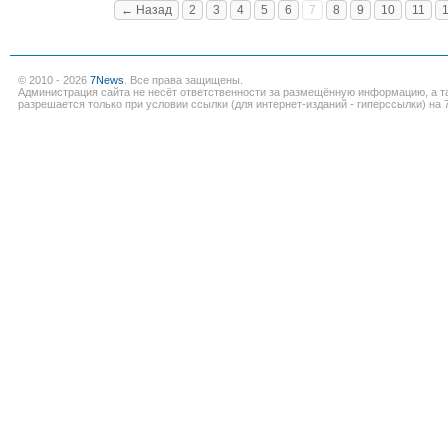
← Назад
2
3
4
5
6
7
8
9
10
11
© 2010 - 2026
7News
. Все права защищены.
Администрация сайта не несёт ответственности за размещённую информацию, а т
разрешается только при условии ссылки (для интернет-изданий - гиперссылки) на 7