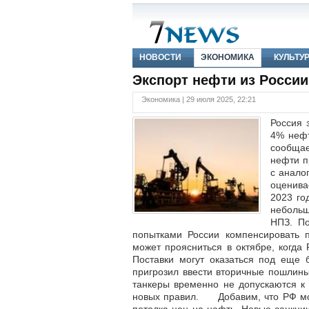
НОВОСТИ
ЭКОНОМИКА
КУЛЬТУ
Экспорт нефти из России
Экономика | 29 июля 2025, 22:21
Россия 
4% нефт
сообщае
нефти п
с анало
оценива
2023 го
неболь
НПЗ. По
попытками России компенсировать 
может проясниться в октябре, когда 
Поставки могут оказаться под еще
пригрозил ввести вторичные пошлины
танкеры временно не допускаются к 
новых правил. Добавим, что РФ мож