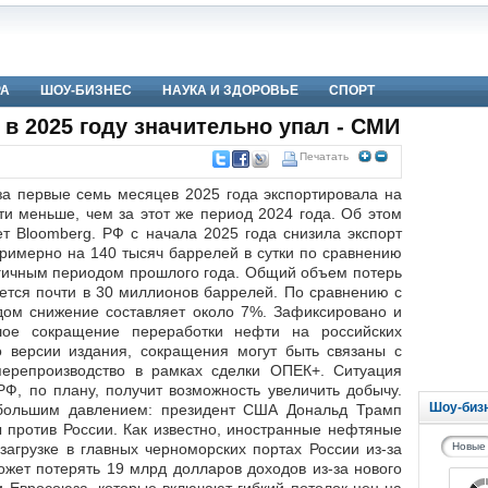
РА
ШОУ-БИЗНЕС
НАУКА И ЗДОРОВЬЕ
СПОРТ
 в 2025 году значительно упал - СМИ
Печатать
за первые семь месяцев 2025 года экспортировала на
и меньше, чем за этот же период 2024 года. Об этом
т Bloomberg. РФ с начала 2025 года снизила экспорт
римерно на 140 тысяч баррелей в сутки по сравнению
гичным периодом прошлого года. Общий объем потерь
ется почти в 30 миллионов баррелей. По сравнению с
дом снижение составляет около 7%. Зафиксировано и
шое сокращение переработки нефти на российских
 версии издания, сокращения могут быть связаны с
перепроизводство в рамках сделки ОПЕК+. Ситуация
РФ, по плану, получит возможность увеличить добычу.
Шоу-биз
 большим давлением: президент США Дональд Трамп
 против России. Как известно, иностранные нефтяные
загрузке в главных черноморских портах России из-за
Новые
ет потерять 19 млрд долларов доходов из-за нового