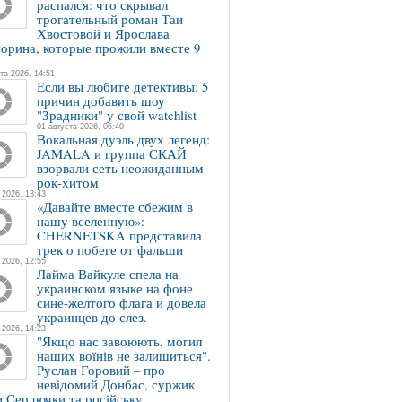
распался: что скрывал
трогательный роман Таи
Хвостовой и Ярослава
орина, которые прожили вместе 9
та 2026, 14:51
Если вы любите детективы: 5
причин добавить шоу
"Зрадники" у свой watchlist
01 августа 2026, 06:40
Вокальная дуэль двух легенд:
JAMALA и группа СКАЙ
взорвали сеть неожиданным
рок-хитом
 2026, 13:43
«Давайте вместе сбежим в
нашу вселенную»:
CHERNETSKA представила
трек о побеге от фальши
 2026, 12:55
Лайма Вайкуле спела на
украинском языке на фоне
сине-желтого флага и довела
украинцев до слез.
 2026, 14:23
"Якщо нас завоюють, могил
наших воїнів не залишиться".
Руслан Горовий – про
невідомий Донбас, суржик
и Сердючки та російську