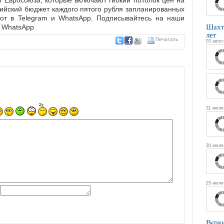
и Евросоюза, которые включают гибкий потолок цен на
сийский бюджет каждого пятого рубля запланированных
т в Telegram и WhatsApp. Подписывайтесь на наши
Шахт
 и WhatsApp
лет
Печатать
03 авгус
31 июля
30 июля
25 июля
Вєрк