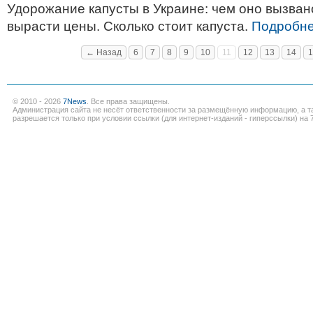
Удорожание капусты в Украине: чем оно вызвано
вырасти цены. Сколько стоит капуста.
Подробне
← Назад
6
7
8
9
10
11
12
13
14
1
© 2010 - 2026
7News
. Все права защищены.
Администрация сайта не несёт ответственности за размещённую информацию, а т
разрешается только при условии ссылки (для интернет-изданий - гиперссылки) на 7