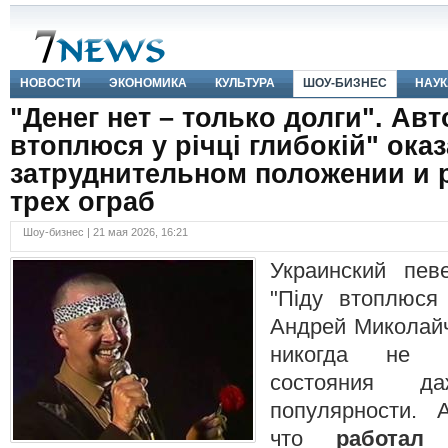
НОВОСТИ
ЭКОНОМИКА
КУЛЬТУРА
ШОУ-БИЗНЕС
НАУК
"Денег нет – только долги". Авт
втоплюся у річці глибокій" ока
затруднительном положении и р
трех ограб
Шоу-бизнес | 21 мая 2026, 16:21
Украинский пев
"Піду втоплюся 
Андрей Миколайч
никогда не 
состояния 
популярности. А
что
работал