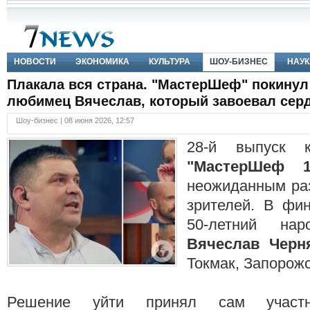
НОВОСТИ
ЭКОНОМИКА
КУЛЬТУРА
ШОУ-БИЗНЕС
НАУК
Плакала вся страна. "МастерШеф" покину
любимец Вячеслав, который завоевал сер
Шоу-бизнес | 08 июня 2026, 12:57
28-й выпуск к
"МастерШеф 1
неожиданным ра
зрителей. В фи
50-летний на
Вячеслав Черн
Токмак, Запорожс
Решение уйти принял сам участн