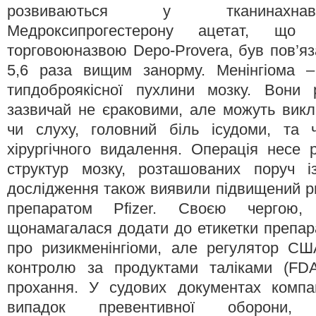
розвиваються у тканинахна
Медроксипрогестерону ацетат, що 
торговоюназвою Depo-Provera, був пов’яз
5,6 раза вищим занорму. Менінгіома 
типдоброякісної пухлини мозку. Вони р
зазвичай не єраковими, але можуть викл
чи слуху, головний біль ісудоми, та 
хірургічного видалення. Операція несе
структур мозку, розташованих поруч і
дослідження також виявили підвищений ри
препаратом Pfizer. Своєю чергою, 
щонамагалася додати до етикетки препа
про ризикменінгіоми, але регулятор СШ
контролю за продуктами таліками (FD
прохання. У судових документах компан
випадок превентивної оборони,