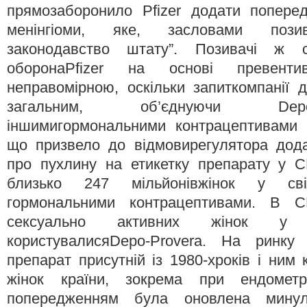
прямозаборонило Pfizer додати попере
менінгіоми, яке, засловами позив
законодавство штату”. Позивачі ж 
оборонаPfizer на основі превенти
неправомірною, оскільки запиткомпанії
загальним, об’єднуючи Dep
іншимигормональними контрацептивами
що призвело до відмовирегулятора дод
про пухлину на етикетку препарату у С
близько 247 мільйонівжінок у сві
гормональними контрацептивами. В 
сексуально активних жінок у 
користувалисяDepo-Provera. На ринку 
препарат присутній із 1980-хроків і ним
жінок країни, зокрема при ендометрі
попередженням була оновлена минуло