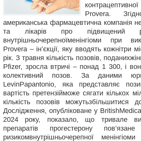
контрацептивно
Provera. Згі
американська фармацевтична компанія н
та лікарів про підвищений ри
внутрішньочерепноїменінгіоми при ви
Provera – ін’єкції, яку вводять кожнітри м
рік. З травня кількість позовів, поданихж
Pfizer, зросла втричі – понад 1 300, і во
колективний позов. За даними юри
LevinPapantonio, яка представляє пози
вартість претензійможе сягати кількох мі
кількість позовів можутьзбільшитися 
Дослідження, опубліковане у BritishMedical
2024 року, показало, що тривале вик
препаратів прогестерону пов’язан
ризикомвнутрішньочерепної менінгіом