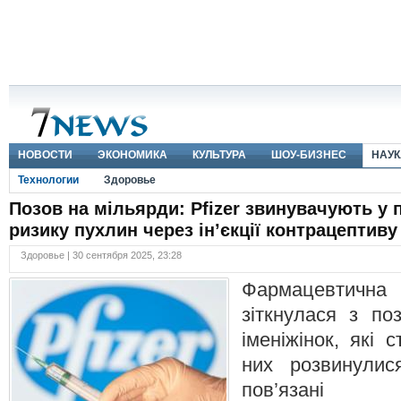
НОВОСТИ
ЭКОНОМИКА
КУЛЬТУРА
ШОУ-БИЗНЕС
НАУК
Технологии
Здоровье
Позов на мільярди: Pfizer звинувачують у 
ризику пухлин через ін’єкції контрацептиву
Здоровье | 30 сентября 2025, 23:28
Фармацевтична 
зіткнулася з п
іменіжінок, які 
них розвинулис
пов’язані із