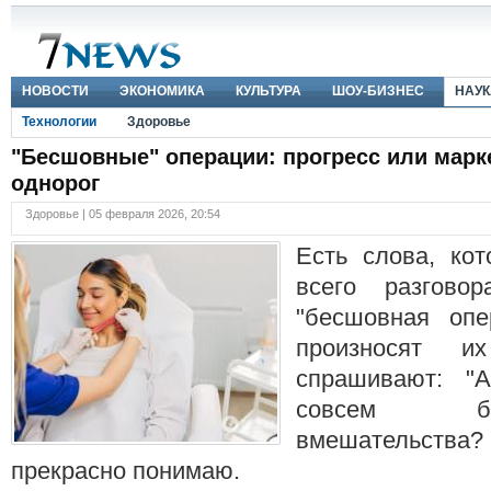
НОВОСТИ
ЭКОНОМИКА
КУЛЬТУРА
ШОУ-БИЗНЕС
НАУК
Технологии
Здоровье
"Бесшовные" операции: прогресс или мар
однорог
Здоровье | 05 февраля 2026, 20:54
Есть слова, ко
всего разгово
"бесшовная опе
произносят и
спрашивают: "А
совсем б
вмешательств
прекрасно понимаю.