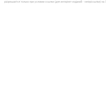
разрешается только при условии ссылки (для интернет-изданий - гиперссылки) на 7