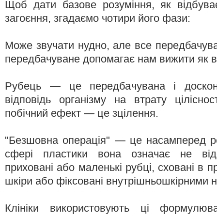
Щоб дати базове розуміння, як відбуває
загоєння, згадаємо чотири його фази:
Може звучати нудно, але все передбачува
передбачуване допомагає нам вижити як в
Рубець — це передбачувана і доскона
відповідь організму на втрату цілісно
побічний ефект — це зцілення.
"Безшовна операція" — це насамперед р
сфері пластики вона означає не відс
приховані або маленькі рубці, сховані в 
шкіри або фіксовані внутрішньошкірними 
Клініки використовують ці формулюв