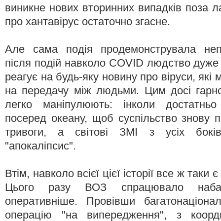
виникне нових вторинних випадків поза л
про хантавірус остаточно згасне.
Але сама подія продемонструвала непр
після подій навколо COVID людство дуже 
реагує на будь-яку новину про віруси, які 
на передачу між людьми. Цим досі гарн
легко маніпулюють: інколи достатньо
посеред океану, щоб суспільство знову
тривоги, а світові ЗМІ з усіх бокі
"апокаліпсис".
Втім, навколо всієї цієї історії все ж таки 
Цього разу ВОЗ спрацювало наба
оперативніше. Провівши багатонаціонал
операцію "на випередження", з коорд