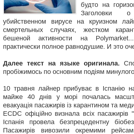
будто на горизо
Заголовки о 
убийственном вирусе на круизном лайн
смертельных случаях, жестком каран
бешеной активности на Polymarket
практически полное равнодушие. И это оч
Далее текст на языке оригинала.
Сп
пробіжимось по основним подіям минулого
10 травня лайнер прибуває в Іспанію н
майже 40 днів у морі почалась масшт
евакуація пасажирів із карантином та ме
ECDC офіційно визнала всіх пасажирів "hi
Іспанія провела безпрецедентну біобез
Пасажирів вивозили окремими рейса