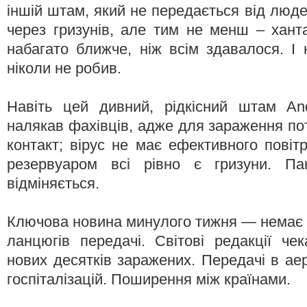
іншій штам, який не передається від люд
через гризунів, але тим не менш – хант
набагато ближче, ніж всім здавалося. І н
ніколи не робив.
Навіть цей дивний, рідкісний штам A
налякав фахівців, адже для зараження по
контакт; вірус не має ефективного повіт
резервуаром всі рівно є гризуни. Па
відміняється.
Ключова новина минулого тижня — немає
ланцюгів передачі. Світові редакції чек
нових десятків заражених. Передачі в ае
госпіталізацій. Поширення між країнами.