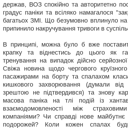
держав, ВОЗ спокійно та авторитетно по
градус паніки та всіляко намагалося "зак
багатьох ЗМІ. Що безумовно вплинуло на 
припинило накручування тривоги в суспільс
В принципі, можна було б вже постави
крапку та віднестись до цього як га
тренування на випадок дійсно серйозної 
Свіжа новина щодо чергового круїзного
пасажирами на борту та спалахом класи
кишкового захворювання (думали від 
зрештою не підтвердився) та знову к
масова паніка на тлі подій із хантав
взаємодомовленості між страховим
компаніями? Чи справді нове майбутнє 
подорожей? Коли кожен спалах будь-