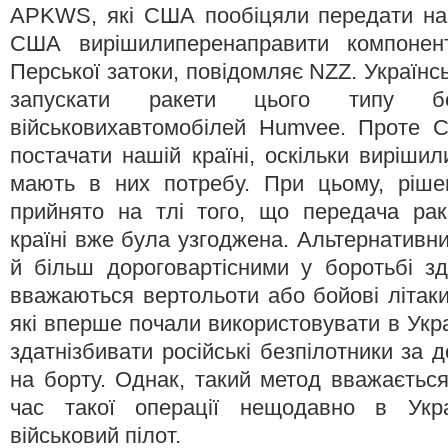
APKWS, які США пообіцяли передати наш
США вирішилиперенаправити компонен
Перської затоки, повідомляє NZZ. Українс
запускати ракети цього типу бе
військовихавтомобілей Humvee. Проте 
постачати нашій країні, оскільки виріши
мають в них потребу. При цьому, ріш
прийнято на тлі того, що передача р
країні вже була узгоджена. Альтернативн
й більш дороговартісними у боротьбі зд
вважаються вертольоти або бойові літаки
які вперше почали використовувати в Укра
здатнізбивати російські безпілотники за
на борту. Однак, такий метод вважається
час такої операції нещодавно в Укра
військовий пілот.