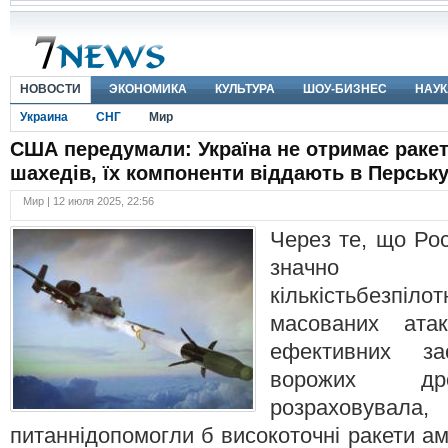
НОВОСТИ
ЭКОНОМИКА
КУЛЬТУРА
ШОУ-БИЗНЕС
НАУК
Украина
СНГ
Мир
США передумали: Україна не отримає ракет
шахедів, їх компоненти віддають в Перську
Мир | 12 июля 2025, 22:56
Через те, що Рос
значно 
кількістьбезпі
масованих ата
ефективних за
ворожих дро
розраховувал
питаннідопомогли б високоточні ракети а