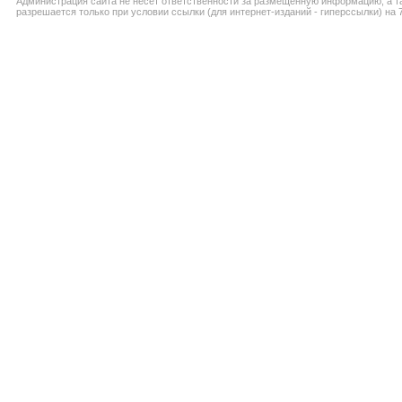
Администрация сайта не несёт ответственности за размещённую информацию, а т
разрешается только при условии ссылки (для интернет-изданий - гиперссылки) на 7