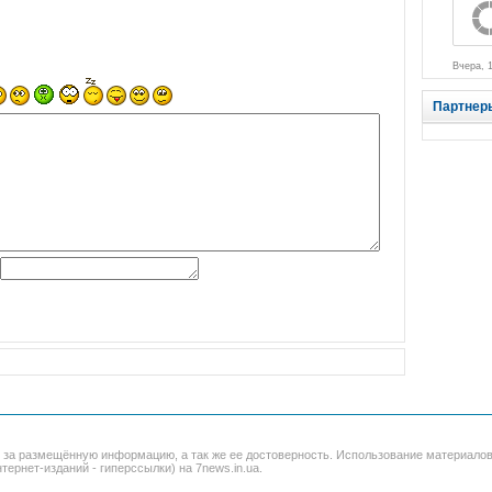
Вчера, 
Партнер
и за размещённую информацию, а так же ее достоверность. Использование материало
тернет-изданий - гиперссылки) на 7news.in.ua.