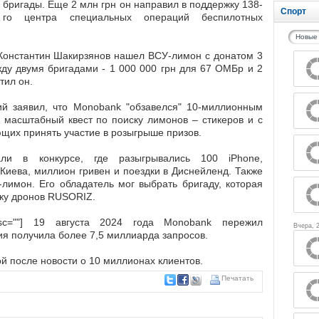
бригады. Еще 2 млн грн он направил в поддержку 138-
Спорт
го центра специальных операций беспилотных
Новые
 Константин Шакирзянов нашел ВСУ-лимон с донатом 3
ду двумя бригадами - 1 000 000 грн для 67 ОМБр и 2
тил он.
ий заявил, что Monobank "обзавелся" 10-миллионным
л масштабный квест по поиску лимонов – стикеров и с
щих принять участие в розыгрыше призов.
али в конкурсе, где разыгрывались 100 iPhone,
Киева, миллион гривен и поездки в Диснейленд. Также
лимон. Его обладатель мог выбрать бригаду, которая
пку дронов RUSORIZ.
esc=""] 19 августа 2024 года Мonobank пережил
Вчера, 
ния получила более 7,5 миллиарда запросов.
ой после новости о 10 миллионах клиентов.
Печатать