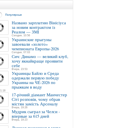
Популярные
Названо зарплатню Вінісіуса
за новим контрактом із
Реалом — ЗМІ
Сегодня, 10:56
Украинские прыгуны
завоевали «золото»
чемпионата Европы-2026
Сегодня, 07:03
Сич: Динамо — великий клуб,
хочу якнайкраще проявити
себе
Вчера, 23:53
Украинцы Байло и Среда
одержали первую победу
Украины на ЧЕ-2026 по
прыжкам в воду
21:18
17-річний діамант Манчестер
Сіті розповів, чому обрав
містян замість Арсеналу
Вчера, 19:26
Мудрик сыграл за Челси -
впервые за 615 дней
Вчера, 19:23
Лучшая пасующая в мире