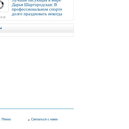
Дарья Шаргородская: В
профессиональном спорте
долго праздновать некогда
13:16
ы
в
7News
Связаться с нами