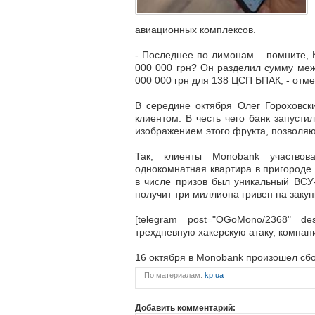
авиационных комплексов.
- Последнее по лимонам – помните,
000 000 грн? Он разделил сумму меж
000 000 грн для 138 ЦСП БПАК, - отме
В середине октября Олег Гороховск
клиентом. В честь чего банк запусти
изображением этого фрукта, позволяю
Так, клиенты Monobank участвов
однокомнатная квартира в пригороде 
в числе призов был уникальный ВСУ-
получит три миллиона гривен на заку
[telegram post="OGoMono/2368" d
трехдневную хакерскую атаку, компа
16 октября в Monobank произошел сб
По материалам:
kp.ua
Добавить комментарий: