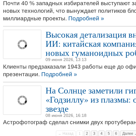
Почти 40 % западных избирателей выступают з
новых технологий, что вынуждает политиков бл
миллиардные проекты.
Подробней »
Высокая детализация в
ИИ: китайская компани
новых гуманоидных ро
09 июня 2026, 13:13
Клиенты предзаказали 1943 работы еще до оф
презентации.
Подробней »
На Солнце заметили ги
«Годзиллу» из плазмы: 
звезде
08 июня 2026, 16:18
Астрофотограф сделал снимки двух протубера
← Назад
1
2
3
4
5
6
Далее 