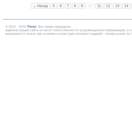
← Назад
5
6
7
8
9
10
11
12
13
14
© 2010 - 2026
7News
. Все права защищены.
Администрация сайта не несёт ответственности за размещённую информацию, а т
разрешается только при условии ссылки (для интернет-изданий - гиперссылки) на 7