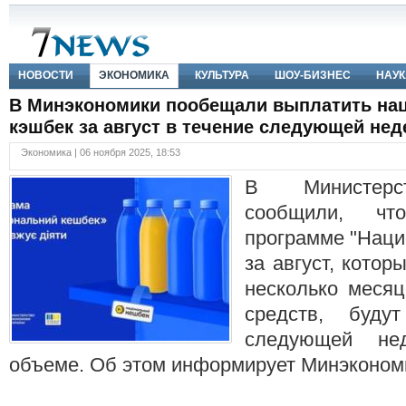
НОВОСТИ
ЭКОНОМИКА
КУЛЬТУРА
ШОУ-БИЗНЕС
НАУК
В Минэкономики пообещали выплатить на
кэшбек за август в течение следующей нед
Экономика | 06 ноября 2025, 18:53
В Министерс
сообщили, ч
программе "Наци
за август, котор
несколько месяц
средств, буду
следующей не
объеме. Об этом информирует Минэконом