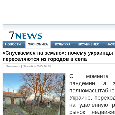
НОВОСТИ
ЭКОНОМИКА
КУЛЬТУРА
ШОУ-БИЗНЕС
НАУК
«Спускаемся на землю»: почему украинцы
переселяются из городов в села
Экономика | 30 ноября 2025, 09:02
С момента к
пандемии, а 
полномасшта
Украине, перехо
на удаленную р
рынок недвижи