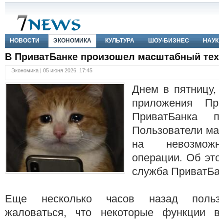
НОВОСТИ
ЭКОНОМИКА
КУЛЬТУРА
ШОУ-БИЗНЕС
НАУК
В ПриватБанке произошел масштабный тех
Экономика | 05 июня 2026, 17:45
Днем в пятницу,
приложения Пр
ПриватБанка п
Пользователи ма
на невозможн
операции. Об эт
служба ПриватБа
Еще несколько часов назад польз
жаловаться, что некоторые функции 