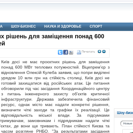
РА
ШОУ-БИЗНЕС
НАУКА И ЗДОРОВЬЕ
СПОРТ
их рішень для заміщення понад 600
ей
Печатать
Київ досі не має проєктних рішень для заміщення
понад 600 МВт теплових потужностей. Віцепрем'єр з
відновлення Олексій Кулеба заявив, що попри виділені
урядом 10 млн грн на стійкість столиці, Київ досі не
готовий захищатися від російських атак. Це питання
обговорили під час засідання Координаційного центру
з питань інженерного захисту об'єктів критичної
інфраструктури. Держава забезпечила фінансовий
ресурс, однак місто має надати конкретні рішення,
визначити чіткі заходи та графіки їх реалізації. Це
Шоу-биз
відповідальність міської влади. За підсумками
тримувачам, замовникам і підрядникам надати чіткі
Новые
'єктах, де вони ще тривають. План стійкості Києва та
 часом розгляне РНБО. "За результатами засідання