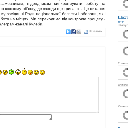
замовникам, підрядникам синхронізувати роботу та
 по кожному об’єкту, де заходи ще тривають. Це питання
у засіданні Ради національної безпеки і оборони, як і
Шахт
робота на місцях. Ми переходимо від контролю процесу -
лет
телеграм-каналі Кулеби.
03 авгус
Печатать
31 июля
30 июля
25 июля