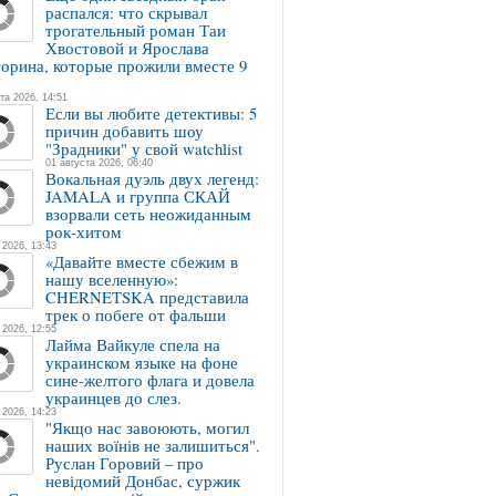
распался: что скрывал
трогательный роман Таи
Хвостовой и Ярослава
орина, которые прожили вместе 9
та 2026, 14:51
Если вы любите детективы: 5
причин добавить шоу
"Зрадники" у свой watchlist
01 августа 2026, 06:40
Вокальная дуэль двух легенд:
JAMALA и группа СКАЙ
взорвали сеть неожиданным
рок-хитом
 2026, 13:43
«Давайте вместе сбежим в
нашу вселенную»:
CHERNETSKA представила
трек о побеге от фальши
 2026, 12:55
Лайма Вайкуле спела на
украинском языке на фоне
сине-желтого флага и довела
украинцев до слез.
 2026, 14:23
"Якщо нас завоюють, могил
наших воїнів не залишиться".
Руслан Горовий – про
невідомий Донбас, суржик