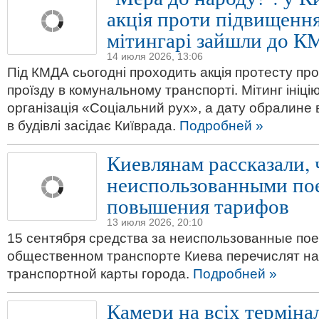
акція проти підвищення 
мітингарі зайшли до 
14 июля 2026, 13:06
Під КМДА сьогодні проходить акція протесту п
проїзду в комунальному транспорті. Мітинг ініц
організація «Соціальний рух», а дату обралине 
в будівлі засідає Київрада.
Подробней »
Киевлянам рассказали, 
неиспользованными по
повышения тарифов
13 июля 2026, 20:10
15 сентября средства за неиспользованные пое
общественном транспорте Киева перечислят на
транспортной карты города.
Подробней »
Камери на всіх терміна