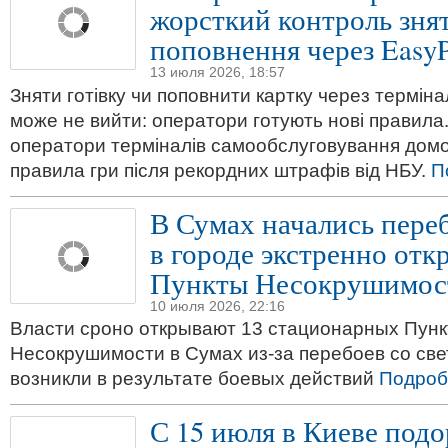
жорсткий контроль знят
поповнення через EasyP
13 июля 2026, 18:57
Зняти готівку чи поповнити картку через термін
може не вийти: оператори готують нові правила
оператори терміналів самообслуговування домо
правила гри після рекордних штрафів від НБУ.
П
В Сумах начались переб
в городе экстренно от
Пункты Несокрушимос
10 июля 2026, 22:16
Власти сроно открывают 13 стационарных Пунк
Несокрушимости в Сумах из-за перебоев со све
возникли в результате боевых действий
Подроб
С 15 июля в Киеве подо