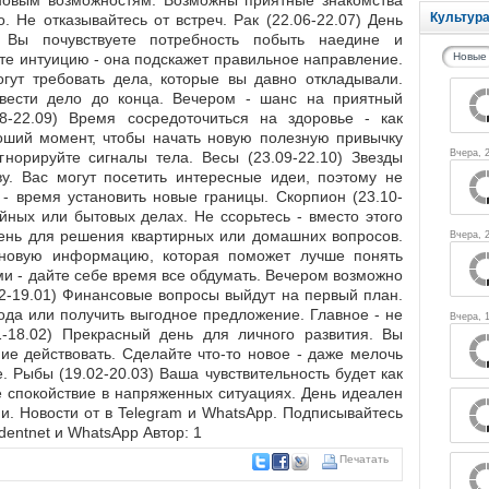
новым возможностям. Возможны приятные знакомства
Культур
 Не отказывайтесь от встреч. Рак (22.06-22.07) День
 Вы почувствуете потребность побыть наедине и
те интуицию - она подскажет правильное направление.
Новые
огут требовать дела, которые вы давно откладывали.
овести дело до конца. Вечером - шанс на приятный
8-22.09) Время сосредоточиться на здоровье - как
роший момент, чтобы начать новую полезную привычку
Вчера, 
гнорируйте сигналы тела. Весы (23.09-22.10) Звезды
ву. Вас могут посетить интересные идеи, поэтому не
- время установить новые границы. Скорпион (23.10-
йных или бытовых делах. Не ссорьтесь - вместо этого
день для решения квартирных или домашних вопросов.
Вчера, 
е новую информацию, которая поможет лучше понять
ми - дайте себе время все обдумать. Вечером возможно
12-19.01) Финансовые вопросы выйдут на первый план.
ода или получить выгодное предложение. Главное - не
Вчера, 1
1-18.02) Прекрасный день для личного развития. Вы
ие действовать. Сделайте что-то новое - даже мелочь
. Рыбы (19.02-20.03) Ваша чувствительность будет как
е спокойствие в напряженных ситуациях. День идеален
и. Новости от в Telegram и WhatsApp. Подписывайтесь
ndentnet и WhatsApp Автор: 1
Печатать