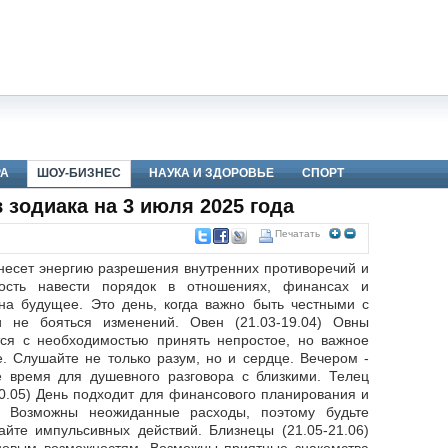
РА
ШОУ-БИЗНЕС
НАУКА И ЗДОРОВЬЕ
СПОРТ
 зодиака на 3 июля 2025 года
Печатать
несет энергию разрешения внутренних противоречий и
ность навести порядок в отношениях, финансах и
на будущее. Это день, когда важно быть честными с
и не бояться изменений. Овен (21.03-19.04) Овны
тся с необходимостью принять непростое, но важное
. Слушайте не только разум, но и сердце. Вечером -
 время для душевного разговора с близкими. Телец
20.05) День подходит для финансового планирования и
к. Возможны неожиданные расходы, поэтому будьте
айте импульсивных действий. Близнецы (21.05-21.06)