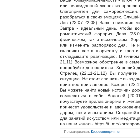
Ваша коммуникабельность - ключ к 
или неожиданный звонок из прошлого.
благоприятен для саморефлексии.
разобраться в своих эмоциях. Слушай
Лев (23.07-22.08) Ваше внимание м
Завтра - идеальный день, чтобы д
романтический сюрприз. Дева (23.0
физическом, так и психическом. Хо
или изменить распорядок дня. Не и
склоняют вас к творчеству и креати
откладывайте реализацию. В личном 
21.11) Возможное обострение в семе
попробуйте договориться. Хороший 
Стрелец (22.11-21.12) Вы получит
ситуацию. Не стоит спешить с вывода
приятное приглашение. Козерог (22.
Вы можете найти новый источник дох
сомневаться в себе. Водолей (20.0
почувствуете прилив энергии и желан
принесет удовольствие и вдохновение
даром, так и испытанием. Сохраняйт
для занятий искусством или медитаци
на наши каналы https://t. me/korrespo
По материалам:
Корреспондент.net