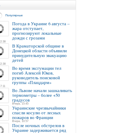
а
Популярные
Погода в Украине 6 августа –
жара отступает,
прогнозируют локальные
дожди с грозами
22:38
В Краматорской общине в
Донецкой области объявили
принудительную эвакуацию
детей
22:38
Во время эксгумации тел
погиб Алексей Юков,
руководитель поисковой
группы «Плацдарм»
7:11
Во Львове начали зашкаливать
термометры – более +50
градусов
Вчера, 15:45
Украинские чрезвычайники
спасли косулю от лесных
пожаров во Франции
Вчера, 10:57
После ночных обстрелов в
Украине задерживается ряд