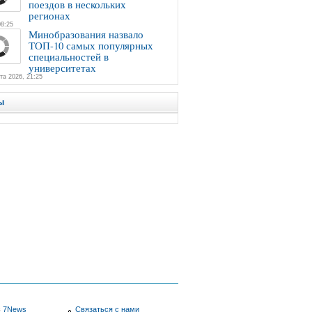
поездов в нескольких
регионах
08:25
Минобразования назвало
ТОП-10 самых популярных
специальностей в
университетах
та 2026, 21:25
ы
в
7News
Связаться с нами