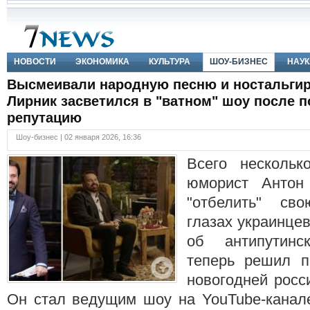
НОВОСТИ
ЭКОНОМИКА
КУЛЬТУРА
ШОУ-БИЗНЕС
НАУК
Высмеивали народную песню и ностальгир
Лирник засветился в "ватном" шоу после п
репутацию
Шоу-бизнес | 02 января 2026, 16:36
Всего нескольк
юморист Антон
"отбелить" св
глазах украинцев
об антипутинс
теперь решил п
новогодней росс
Он стал ведущим шоу на YouTube-канале