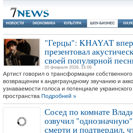
НОВОСТИ
ЭКОНОМИКА
КУЛЬТУРА
ШОУ-БИЗНЕС
НАУК
"Герцы": KHAYAT впе
презентовал акустичес
своей популярной песн
20 февраля 2026, 15:06
Артист говорил о трансформации собственного
возвращении к андеграундному звучанию и акк
узнаваемости голоса и потенциале украинского
пространства
Подробней »
Сосед по комнате Вла
озвучил "однозначную"
смерти и подтвердил, ч