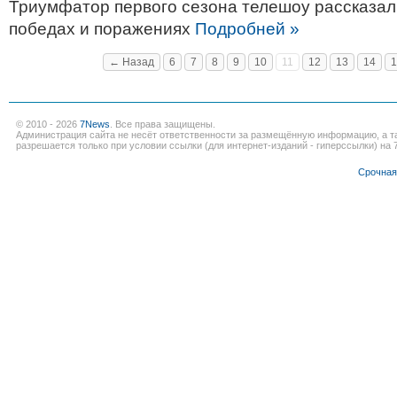
Триумфатор первого сезона телешоу рассказал
победах и поражениях
Подробней »
← Назад
6
7
8
9
10
11
12
13
14
1
© 2010 - 2026
7News
. Все права защищены.
Администрация сайта не несёт ответственности за размещённую информацию, а т
разрешается только при условии ссылки (для интернет-изданий - гиперссылки) на 7
Срочная