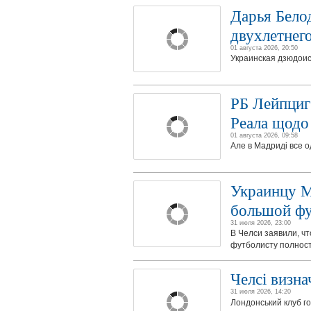
Дарья Бело
двухлетнего
01 августа 2026, 20:50
Украинская дзюдои
РБ Лейпциг
Реала щодо
01 августа 2026, 09:58
Але в Мадриді все о
Украинцу М
большой фу
31 июля 2026, 23:00
В Челси заявили, ч
футболисту полнос
Челсі визна
31 июля 2026, 14:20
Лондонський клуб го