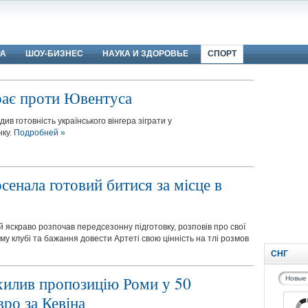
РА
ШОУ-БИЗНЕС
НАУКА И ЗДОРОВЬЕ
СПОРТ
рає проти Ювентуса
ив готовність українського вінгера зіграти у
нку.
Подробней »
енала готовий битися за місце в
ий яскраво розпочав передсезонну підготовку, розповів про свої
ому клубі та бажання довести Артеті свою цінність на тлі розмов
СНГ
хилив пропозицію Роми у 50
Новые
вро за Кевіна