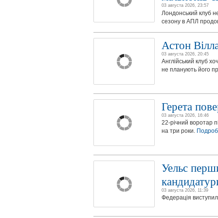
03 августа 2026, 23:57
Лондонський клуб не
сезону в АПЛ продов
Астон Вілла
03 августа 2026, 20:45
Англійський клуб хо
не планують його п
Герета пов
03 августа 2026, 16:46
22-річний воротар п
на три роки.
Подроб
Уельс перш
кандидатур
03 августа 2026, 11:39
Федерація виступил