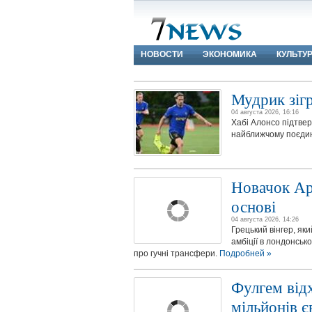
НОВОСТИ
ЭКОНОМИКА
КУЛЬТУ
Мудрик зіг
04 августа 2026, 16:16
Хабі Алонсо підтверд
найближчому поєди
Новачок Арс
основі
04 августа 2026, 14:26
Грецький вінгер, як
амбіції в лондонськ
про гучні трансфери.
Подробней »
Фулгем від
мільйонів є