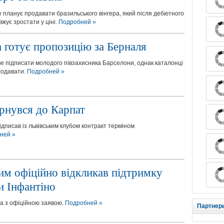
 планує продавати бразильського вінгера, який після дебютного
жує зростати у ціні.
Подробней »
 готує пропозицію за Берналя
че підписати молодого півзахисника Барселони, однак каталонці
родавати.
Подробней »
ернувся до Карпат
ідписав із львівським клубом контракт терміном
ней »
им офіційно відкликав підтримку
и Інфантіно
а з офіційною заявою.
Подробней »
Партнер