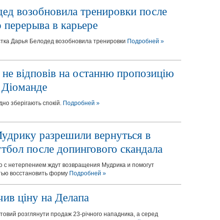
дед возобновила тренировки после
 перерыва в карьере
стка Дарья Белодед возобновила тренировки
Подробней »
 не відповів на останню пропозицію
 Діоманде
дно зберігають спокій.
Подробней »
удрику разрешили вернуться в
тбол после допингового скандала
то с нетерпением ждут возвращения Мудрика и помогут
тью восстановить форму
Подробней »
чив ціну на Делапа
товий розглянути продаж 23-річного нападника, а серед