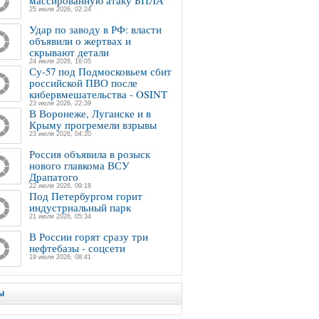
массированную атаку БПЛА
25 июля 2026, 02:24
Удар по заводу в РФ: власти
объявили о жертвах и
скрывают детали
24 июля 2026, 16:05
Су-57 под Подмосковьем сбит
российской ПВО после
кибервмешательства - OSINT
23 июля 2026, 22:39
В Воронеже, Луганске и в
Крыму прогремели взрывы
23 июля 2026, 04:20
Россия объявила в розыск
нового главкома ВСУ
Драпатого
22 июля 2026, 09:18
Под Петербургом горит
индустриальный парк
21 июля 2026, 05:34
В России горят сразу три
нефтебазы - соцсети
19 июля 2026, 08:41
ы