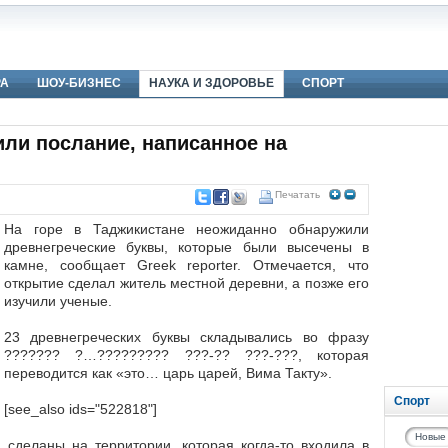
РА
ШОУ-БИЗНЕС
НАУКА И ЗДОРОВЬЕ
СПОРТ
ли послание, написанное на
Печатать
На горе в Таджикистане неожиданно обнаружили
древнегреческие буквы, которые были высечены в
камне, сообщает Greek reporter. Отмечается, что
открытие сделал житель местной деревни, а позже его
изучили ученые.
23 древнегреческих буквы складывались во фразу
??????? ?…????????? ???-?? ???-???, которая
переводится как «это… царь царей, Вима Такту».
Спорт
[see_also ids="522818"]
Новые
 сделаны на территории, которая когда-то входила в