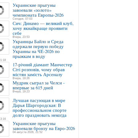
Украинские прыгуны
завоевали «золото»
чемпионата Европы-2026
Сегодня, 07:03
Сич: Динамо — великий клуб,
хочу якнайкраще проявити
себе
Вчера, 23:53
Украинцы Байло и Среда
одержали первую победу
Украины на ЧЕ-2026 по
прыжкам в воду
21:18
17-річний діамант Манчестер
Сіті розповів, чому обрав
містян замість Арсеналу
Вчера, 19:26
Мудрик сыграл за Челси -
впервые за 615 дней
Вчера, 19:23
Лучшая пасующая в мире
Дарья Шаргородская: В
профессиональном спорте
долго праздновать некогда
13:16
Украинские прыгуны
завоевали бронзу на Евро-2026
04 августа 2026, 21:52