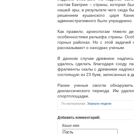
состав Бактрии – страны, которая б
нашей эры, в результате чего сюда б
решением кушанского царя Каниш
административного было упразднено.
Как правило, археологам тяжело де
особенностями рельефа страны. Особ
горных районах. Но с этой задачей
рассказывают о находках ученым.
В данном случае древнюю надпись
удалось сделать благодаря сходу л
фрагменты скалы с древними надпис
состоящую из 23 букв, записанных в д
Ранее ученые смогли обнаружит
доклассического периода. Им удало
спортплощадки.
По материалам:
Зеркало недели
Добавить комментарий:
Ваше имя: