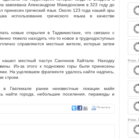
ыла завоевана Александром Македонским в 323 году до
ыл принесен греческий язык. Около 123 года нашей эры
ка использование греческого языка в качестве
лать новые открытия в Таджикистане, что связано с
енно тяжело находить что-то новое в труднодоступных
 отлично справляются местные жители, которые затем
 нашел местный пастух Сангинов Хайтали. Находку
Вчера, 
авины. Из-за этого к подножию горы были принесены
ями. На уцелевшем фрагменте удалось найти надпись,
ве строки.
ь в Гватемале ранее неизвестные локации майя
сь найти города, небольшие поселения, пирамиды и
Печатать
Вчера, 