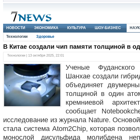
НОВОСТИ
ЭКОНОМИКА
КУЛЬТУРА
ШОУ-БИЗНЕС
НАУК
Технологии
Здоровье
В Китае создали чип памяти толщиной в о
Технологии | 13 октября 2025, 22:01
Ученые Фуданского
Шанхае создали гибри
объединяет двумерны
толщиной в один ато
кремниевой архите
сообщает Notebookch
исследование из журнала Nature. Основой
стала система Atom2Chip, которая позвол
монослой дисульфида молибдена неп