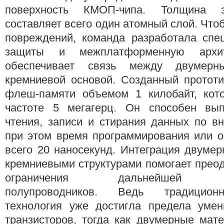
поверхность КМОП-чипа. Толщина э
составляет всего один атомный слой. Что
повреждений, команда разработала спе
защиты и межплатформенную архите
обеспечивает связь между двумер
кремниевой основой. Созданный прототи
флеш-памяти объемом 1 килобайт, кот
частоте 5 мегагерц. Он способен вып
чтения, записи и стирания данных по в
при этом время программирования или о
всего 20 наносекунд. Интеграция двуме
кремниевыми структурами помогает прео
ограничения дальнейшей ми
полупроводников. Ведь традицион
технология уже достигла предела уме
транзисторов, тогда как двумерные мат