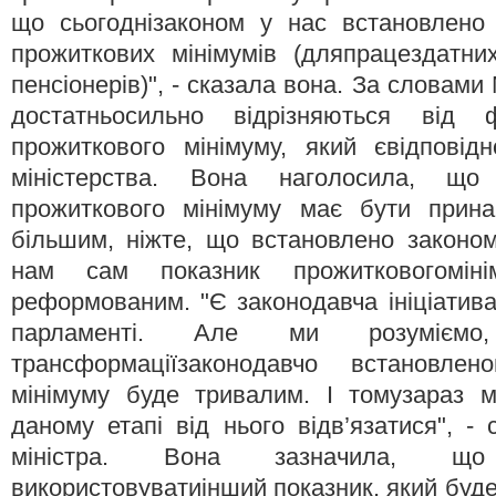
що сьогоднізаконом у нас встановлено 
прожиткових мінімумів (дляпрацездатни
пенсіонерів)", - сказала вона. За словами 
достатньосильно відрізняються від ф
прожиткового мінімуму, який євідповід
міністерства. Вона наголосила, що 
прожиткового мінімуму має бути прин
більшим, ніжте, що встановлено законо
нам сам показник прожитковогомін
реформованим. "Є законодавча ініціатива
парламенті. Але ми розумієм
трансформаціїзаконодавчо встановлен
мінімуму буде тривалим. І томузараз 
даному етапі від нього відв’язатися", -
міністра. Вона зазначила, щ
використовуватиінший показник, який буде