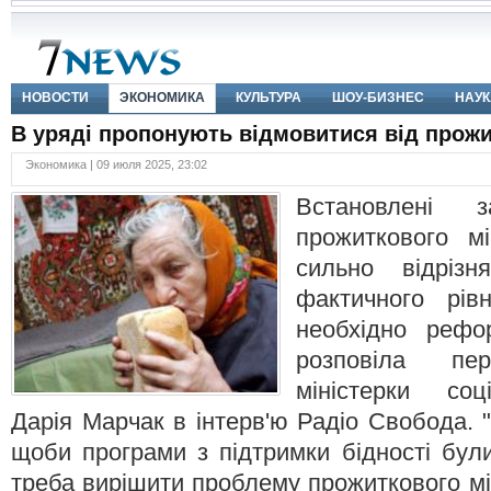
НОВОСТИ
ЭКОНОМИКА
КУЛЬТУРА
ШОУ-БИЗНЕС
НАУК
В уряді пропонують відмовитися від прожи
Экономика | 09 июля 2025, 23:02
Встановлені з
прожиткового мі
сильно відрізн
фактичного рів
необхідно рефо
розповіла пе
міністерки соц
Дарія Марчак в інтерв'ю Радіо Свобода.
щоби програми з підтримки бідності були
треба вирішити проблему прожиткового мі