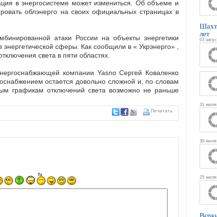
уация в энергосистеме может измениться. Об объеме и
ровать облэнерго на своих официальных страницах в
Шахт
лет
мбинированной атаки России на объекты энергетики
03 авгус
энергетической сферы. Как сообщили в « Укрэнерго» ,
отключения света в пяти областях.
энергоснабжающей компании Yasno Сергей Коваленко
троснабжением остается довольно сложной и, по словам
ным графикам отключений света возможно не раньше
31 июля
Печатать
30 июля
25 июля
Вєрк