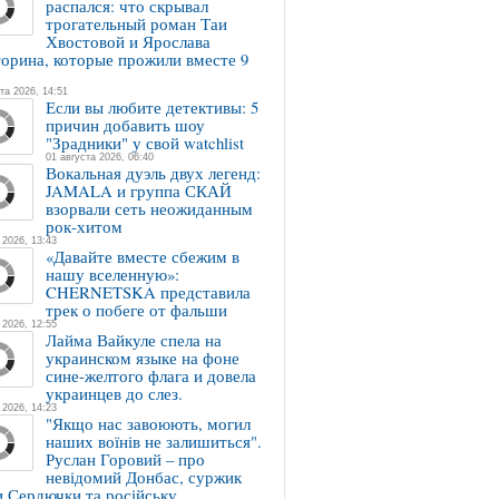
распался: что скрывал
трогательный роман Таи
Хвостовой и Ярослава
орина, которые прожили вместе 9
та 2026, 14:51
Если вы любите детективы: 5
причин добавить шоу
"Зрадники" у свой watchlist
01 августа 2026, 06:40
Вокальная дуэль двух легенд:
JAMALA и группа СКАЙ
взорвали сеть неожиданным
рок-хитом
 2026, 13:43
«Давайте вместе сбежим в
нашу вселенную»:
CHERNETSKA представила
трек о побеге от фальши
 2026, 12:55
Лайма Вайкуле спела на
украинском языке на фоне
сине-желтого флага и довела
украинцев до слез.
 2026, 14:23
"Якщо нас завоюють, могил
наших воїнів не залишиться".
Руслан Горовий – про
невідомий Донбас, суржик
и Сердючки та російську