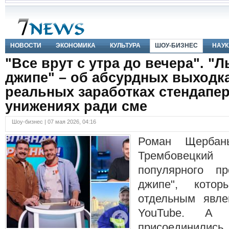
НОВОСТИ
ЭКОНОМИКА
КУЛЬТУРА
ШОУ-БИЗНЕС
НАУК
"Все врут с утра до вечера". "
джипе" – об абсурдных выходка
реальных заработках стендапе
унижениях ради сме
Шоу-бизнес | 07 мая 2026, 04:16
Роман Щербан
Трембовецк
популярного п
джипе", кото
отдельным явле
YouTube. А 
присоединил